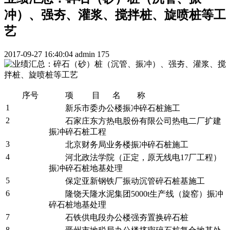
冲）、强夯、灌浆、搅拌桩、旋喷桩等工
艺
2017-09-27 16:40:04
admin
175
序号
项 目 名 称
1
新乐市委办公楼振冲碎石桩施工
2
石家庄东方热电股份有限公司热电二厂扩建
振冲碎石桩工程
3
北京财务局业务楼振冲碎石桩施工
4
河北政法学院（正定，原无线电17厂工程）
振冲碎石桩地基处理
5
保定亚新钢铁厂振动沉管碎石桩基施工
6
隆饶天隆水泥集团5000t生产线（旋窑）振冲
碎石桩地基处理
7
石铁供电段办公楼强夯置换碎石桩
8