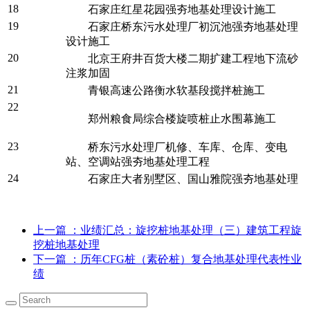
18
石家庄红星花园强夯地基处理设计施工
19
石家庄桥东污水处理厂初沉池强夯地基处理
设计施工
20
北京王府井百货大楼二期扩建工程地下流砂
注浆加固
21
青银高速公路衡水软基段搅拌桩施工
22
郑州粮食局综合楼旋喷桩止水围幕施工
23
桥东污水处理厂机修、车库、仓库、变电
站、空调站强夯地基处理工程
24
石家庄大者别墅区、国山雅院强夯地基处理
上一篇
：业绩汇总：旋挖桩地基处理（三）建筑工程旋
挖桩地基处理
下一篇
：历年CFG桩（素砼桩）复合地基处理代表性业
绩